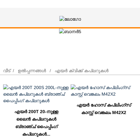
എയർ ക്വിക്ക് കപ്ലറുകൾ
വീട്
ഉൽപ്പന്നങ്ങൾ
എയർ ക്വിക്ക് കപ്ലറുകൾ
എയർ ഹോസ് കപ്ലിംഗ്സ്
എയർ 200T 20-നുള്ള
കാസ്റ്റ് വെങ്കലം M42X2
ലൈൻ കപ്ലറുകൾ
ബ്രാഞ്ച് പൈപ്പിംഗ്
കപ്ലറുകൾ...