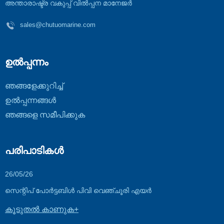
അന്താരാഷ്ട്ര വകുപ്പ് വിൽപ്പന മാനേജർ
sales@chutuomarine.com
ഉൽപ്പന്നം
ഞങ്ങളേക്കുറിച്ച്
ഉൽപ്പന്നങ്ങൾ
ഞങ്ങളെ സമീപിക്കുക
പരിപാടികൾ
26/05/26
സെന്റിപ് പോർട്ടബിൾ പിവി വെഞ്ചൂരി എയർ
ബ്ലോവറുകൾ...
കൂടുതൽ കാണുക+