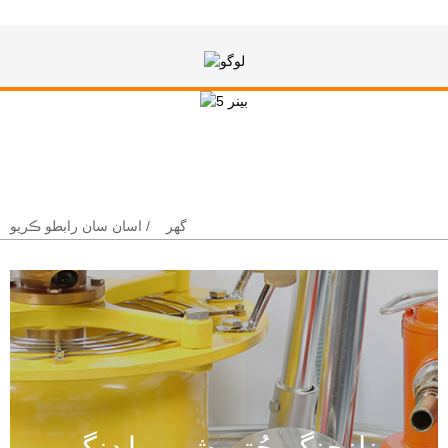
اسان سان رابطو ڪريو
گھر
اسان سان رابطو ڪريو
نانجنگ چُتو شپ بلڊنگ