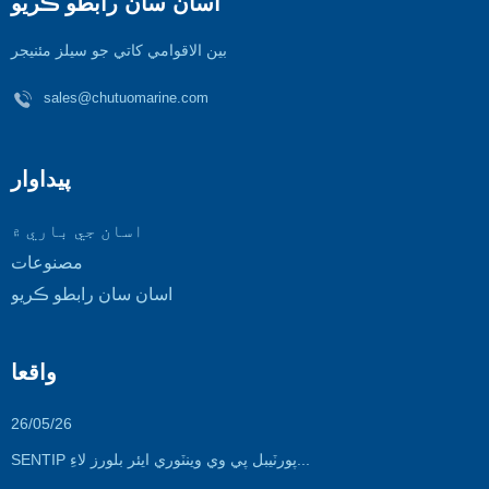
اسان سان رابطو ڪريو
بين الاقوامي کاتي جو سيلز مئنيجر
sales@chutuomarine.com
پيداوار
اسان جي باري ۾
مصنوعات
اسان سان رابطو ڪريو
واقعا
26/05/26
SENTIP پورٽيبل پي وي وينٽوري ايئر بلورز لاءِ...