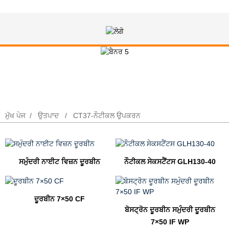
CT37-ਨੌਟੀਕਲ ਉਪਕਰਨ
ਮੁੱਖ ਪੇਜ
ਉਤਪਾਦ
CT37-ਨੌਟੀਕਲ ਉਪਕਰਨ
ਸਮੁੰਦਰੀ ਨਾਈਟ ਵਿਜ਼ਨ ਦੂਰਬੀਨ
ਨੌਟੀਕਲ ਸੇਕਸਟੈਂਟਸ GLH130-40
ਦੂਰਬੀਨ 7×50 CF
ਬੋਸਟ੍ਰੋਨ ਦੂਰਬੀਨ ਸਮੁੰਦਰੀ ਦੂਰਬੀਨ
7×50 IF WP