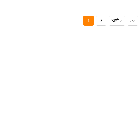
1
2
ਅੱਗੇ >
>>