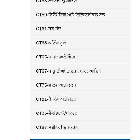
CT53-ਲੈਵੇਟਰੀ ਉਪਕਰਣ
CT59-ਨਿਊਮੈਟਿਕ ਅਤੇ ਇਲੈਕਟ੍ਰੀਕਲ ਟੂਲ
CT61-ਹੱਥ ਸੰਦ
CT63-ਕਟਿੰਗ ਟੂਲ
CT65-ਮਾਪਣ ਵਾਲੇ ਔਜ਼ਾਰ
CT67-ਧਾਤੂ ਦੀਆਂ ਚਾਦਰਾਂ, ਬਾਰ, ਆਦਿ।
CT75-ਵਾਲਵ ਅਤੇ ਕੁੱਕੜ
CT81-ਪੈਕਿੰਗ ਅਤੇ ਜੋੜਨਾ
CT85-ਵੈਲਡਿੰਗ ਉਪਕਰਨ
CT87-ਮਸ਼ੀਨਰੀ ਉਪਕਰਨ