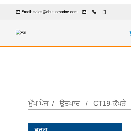
Email: sales@chutuomarine.com
ਮੁੱਖ ਪੇਜ
ਉਤਪਾਦ
CT19-ਕੱਪੜੇ
ਵਰਗ