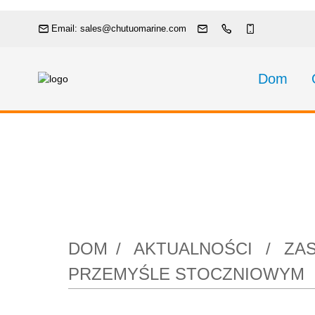
Email: sales@chutuomarine.com
Dom
Zastosowania p
p
DOM
AKTUALNOŚCI
ZA
PRZEMYŚLE STOCZNIOWYM