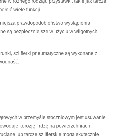
ne w różnego rodzaju przystawki, takie jak tarcze
pełnić wiele funkcji.
niejsza prawdopodobieństwo wystąpienia
zne są bezpieczniejsze w użyciu w wilgotnych
unki, szlifierki pneumatyczne są wykonane z
awodność.
ątowych w przemyśle stoczniowym jest usuwanie
 powoduje korozję i rdzę na powierzchniach
ciane lub tarcze szlifierskie mogą skutecznie