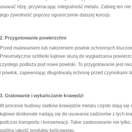
usuwać rdzę, przywracając integralność metalu. Zabieg ten nie 
jego żywotność poprzez ograniczenie dalszej korozji.
2. Przygotowanie powierzchni
Przed malowaniem lub nałożeniem powłok ochronnych kluczow
Pneumatyczne szlifierki kątowe służą do wygładzania powierzch
czystego podłoża pod nowe powłoki. To przygotowanie jest nie
i powłok, zapewniając długotrwałą ochronę przed czynnikami 
3. Gratowanie i wykańczanie krawędzi
W procesie budowy statków krawędzie metalu często stają się o
kątowe doskonale nadają się do usuwania zadziorów z tych kr
podczas transportu i konserwacji. Takie zastosowanie nie tylk
ogólną jakość produktu końcowego.