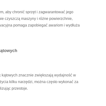
m, aby chronić sprzęt i zagwarantować jego
nie czyszczą maszyny i różne powierzchnie,
serwacyjna pomaga zapobiegać awariom i wydłuża
kątowych
k kątowych znacznie zwiększają wydajność w
ycia kilku narzędzi, można często wykonać za
izując przestoje.