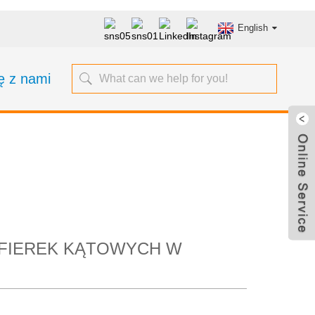
English
ię z nami
erek kątowych w
ym
FIEREK KĄTOWYCH W