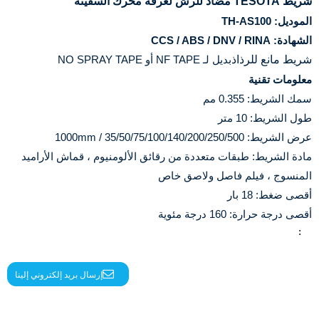
شريط TESOTA مضاد للرش لغرفة محرك السفينة
الموديل: TH-AS100
الشهادة: CCS / ABS / DNV / RINA
شريط مانع للرذاذ
بديل لـ NF TAPE أو NO SPRAY TAPE
معلومات تقنية
سمك الشريط: 0.355 مم
طول الشريط: 10 متر
عرض الشريط: 35/50/75/100/140/200/250/500 / 1000mm
مادة الشريط: طبقات متعددة من رقائق الألومنيوم ، قماش الأراميد
المنسوج ، فيلم فاصل ولاصق خاص
أقصى ضغط: 18 بار
أقصى درجة حرارة: 160 درجة مئوية
:
إرسال بريد إلكتروني إلينا