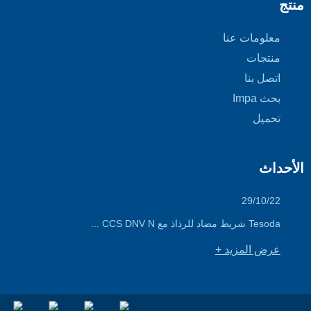
منتج
معلومات عنا
منتجات
اتصل بنا
بحث Impa
تحميل
الأحداث
29/10/22
Tesoda شريط مضاد للرذاذ مع CCS DNV N ...
عرض المزيد +