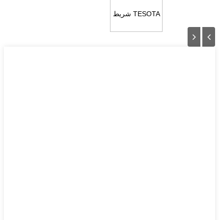
TESOTA شريط
مضاد للرذاذ TH-
AS100 مانع
للرذاذ ...