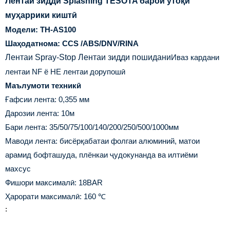
Лентаи зидди Splashing TESOTA барои утоқи
муҳаррики киштӣ
Модели: TH-AS100
Шаҳодатнома: CCS /ABS/DNV/RINA
Лентаи Spray-Stop Лентаи зидди пошидани
Иваз кардани
лентаи NF ё НЕ лентаи дорупошӣ
Маълумоти техникӣ
Ғафсии лента: 0,355 мм
Дарозии лента: 10м
Бари лента: 35/50/75/100/140/200/250/500/1000мм
Маводи лента: бисёрқабатаи фолгаи алюминий, матои
арамид бофташуда, плёнкаи ҷудокунанда ва илтиёми
махсус
Фишори максималӣ: 18BAR
Ҳарорати максималӣ: 160 ℃
: