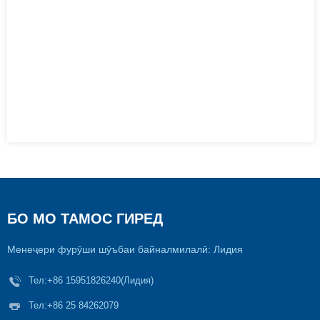
БО МО ТАМОС ГИРЕД
Менеҷери фурӯши шӯъбаи байналмилалӣ: Лидия
Тел:
+86 15951826240(Лидия)
Тел:
+86 25 84262079