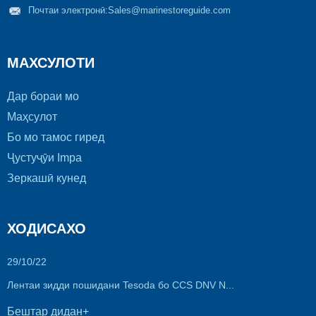
Почтаи электронӣ:
Sales@marinestoreguide.com
МАХСУЛОТИ
Дар бораи мо
Маҳсулот
Бо мо тамос гиред
Ҷустуҷӯи Impa
Зеркашӣ кунед
ХОДИСАХО
29/10/22
Лентаи зидди пошидани Tesoda бо CCS DNV N...
Бештар дидан+