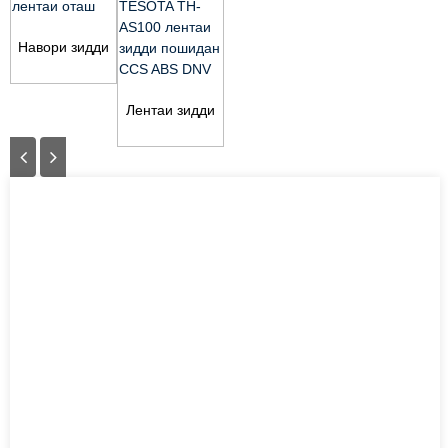
Навори зидди
лаппиши NF
навор Не
лентаи оташ
Лентаи зидди
пошидани
TESOTA TH-
AS100 Spray-
Stop ...