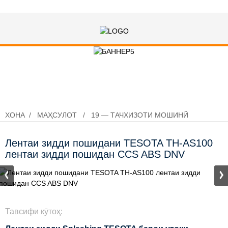
Лентаи зидди пошидани TESOTA
TH-AS100 лентаи зидди пошидан
CCS ABS DNV
ХОНА
МАҲСУЛОТ
19 — ТАЧХИЗОТИ МОШИНЙ
Лентаи зидди пошидани TESOTA TH-AS100
лентаи зидди пошидан CCS ABS DNV
Тавсифи кӯтоҳ: