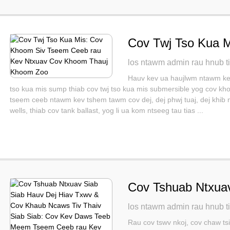
Cov Twj Tso Kua 
Ceeb rau Kev Ntx
los ntawm admin rau hnub t
Zoo
Hauv kev ua haujlwm ntawm kev
tso kua mis sump thiab cov twj tso kua mis submersible yog cov k
tseem ceeb ntawm kev tshem tawm cov dej, dej phwj tuaj, dej khib n
wells, thiab cov tank ballast, yog li ua kom ntseeg tau tias ...
Cov Tshuab Ntxuav
Txwv & Cov Khaub 
los ntawm admin rau hnub t
Cov Kev Daws Te
Rau cov tswv nkoj, cov chaw ts