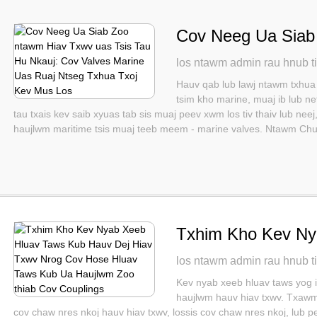
Cov Neeg Ua Siab
Tsis Tau Hu Nkauj
los ntawm admin rau hnub t
Ntseg Txhua Txoj
Hauv qab lub lawj ntawm txhua l
tsim kho marine, muaj ib lub 
tau txais kev saib xyuas tab sis muaj peev xwm los tiv thaiv lub nee
haujlwm maritime tsis muaj teeb meem - marine valves. Ntawm Chu.
Txhim Kho Kev Ny
Dej Hiav Txwv Nr
los ntawm admin rau hnub t
Ua Haujlwm Zoo th
Kev nyab xeeb hluav taws yog 
haujlwm hauv hiav txwv. Txawm
cov chaw nres nkoj hauv hiav txwv, lossis cov chaw nres nkoj, lub p