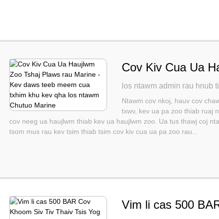
Cov Kiv Cua Ua Ha
Marine - Kev daws
los ntawm admin rau hnub t
qha los ntawm Chu
Ntawm cov nkoj, hauv cov chaw
txwv, kev ua pa zoo thiab rua
cov neeg ua haujlwm thiab kev ua haujlwm zoo. Ua tus thawj coj n
tsom mus rau kev tsim thiab tsim cov kiv cua ua pa zoo rau...
Vim li cas 500 BA