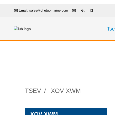
Email: sales@chutuomarine.com
Tse
TSEV
XOV XWM
XOV XWM