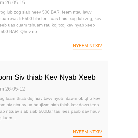
E Xwb - Nws Yog Koj Qhov
im 26-05-15
u Kev Nyab Xeeb Mus Ntev
og lub zog siab heev 500 BAR, feem ntau lawv
uab xws li E500 blaster—uas hais txog lub zog, kev
 ceeb uas cuam tshuam rau koj txoj kev nyab xeeb
v 500 BAR. Qhov no...
NYEEM NTXIV
oom Siv thiab Kev Nyab Xeeb
jlwm: Lub Hauv Paus Tseem
im 26-05-12
a Haujlwm 500Bar Kev Ntxuav
lag luam thiab dej hiav txwv nyob ntawm ob qho kev
om siv ntxuav ua haujlwm siab thiab kev daws teeb
b ntxuav siab siab 500Bar tau lees paub dav hauv
g luam...
NYEEM NTXIV