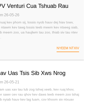
PV Venturi Cua Tshuab Rau
b Xeeb Hauv Kev Lag Luam
im 26-05-26
aj kev phom sij, lossis nyob hauv dej hiav txwv,
 ntawm kev tawg lossis teeb meem kev ntseeg siab,
b meem zoo, ua haujlwm tau zoo, thiab siv tau ntev
.
NYEEM NTXIV
av Uas Tsis Sib Xws Nrog
High Pressure Water Blaster
im 26-05-21
am uas xav tau lub zog tshwj xeeb, kev ruaj khov,
er sawv cev rau qhov kev daws teeb meem zoo tshaj
hib nyiab hauv kev lag luam, cov khoom siv ntxuav