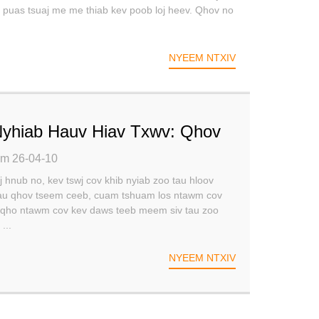
v puas tsuaj me me thiab kev poob loj heev. Qhov no
NYEEM NTXIV
Nyhiab Hauv Hiav Txwv: Qhov
ev Tswj Xyuas Cov Khib
im 26-04-10
 Ua Raws Cai Hauv Hiav Txwv
 hnub no, kev tswj cov khib nyiab zoo tau hloov
rau qhov tseem ceeb, cuam tshuam los ntawm cov
 Ib qho ntawm cov kev daws teeb meem siv tau zoo
...
NYEEM NTXIV