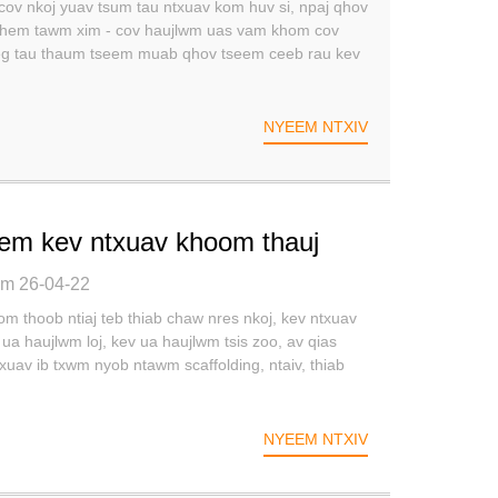
 cov nkoj yuav tsum tau ntxuav kom huv si, npaj qhov
koj Kom Muaj Kev Nyab Xeeb
tshem tawm xim - cov haujlwm uas vam khom cov
eeg tau thaum tseem muab qhov tseem ceeb rau kev
NYEEM NTXIV
em kev ntxuav khoom thauj
 kev lag luam marine thoob ntiaj
im 26-04-22
 thoob ntiaj teb thiab chaw nres nkoj, kev ntxuav
 haujlwm loj, kev ua haujlwm tsis zoo, av qias
txuav ib txwm nyob ntawm scaffolding, ntaiv, thiab
NYEEM NTXIV