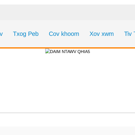
v
Txog Peb
Cov khoom
Xov xwm
Tiv
Xov xwm