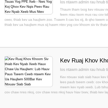
Yog Tsuas Yog PP
los ntawm admin rau hnub t
Kev Nqis Peev Ra
Thaum tham txog kev ntxuav nr
feem ntau tsom mus rau cov tsh
ceev, thiab kev ua haujlwm zoo. Txawm li cas los xij, ib qho tseem
thiab kev ua haujlwm mus sij hawm ntev yog cov khoom siv tiv thai
Kev Ruaj Khov Kh
Hauv Chaw Ua Hau
los ntawm admin rau hnub t
Ceeb ntawm Kev U
Kev ntxuav siab siab hauv kev 
lees paub tseem ceeb: cov kho
Siab Siab
meem kev nyab xeeb. Lub tshua
cov chaw nres nkoj, cov chaw nres nkoj hauv hiav txwv, thiab kev la