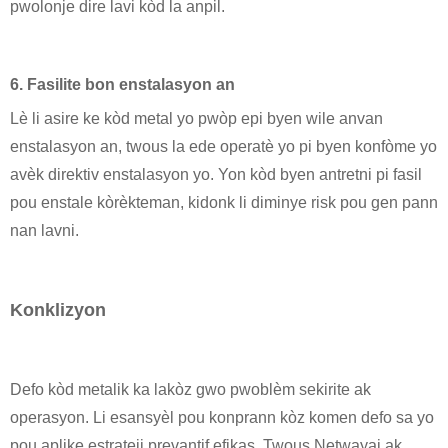
pwolonje dire lavi kòd la anpil.
6. Fasilite bon enstalasyon an
Lè li asire ke kòd metal yo pwòp epi byen wile anvan
enstalasyon an, twous la ede operatè yo pi byen konfòme yo
avèk direktiv enstalasyon yo. Yon kòd byen antretni pi fasil
pou enstale kòrèkteman, kidonk li diminye risk pou gen pann
nan lavni.
Konklizyon
Defo kòd metalik ka lakòz gwo pwoblèm sekirite ak
operasyon. Li esansyèl pou konprann kòz komen defo sa yo
pou aplike estrateji prevantif efikas. Twous Netwayaj ak