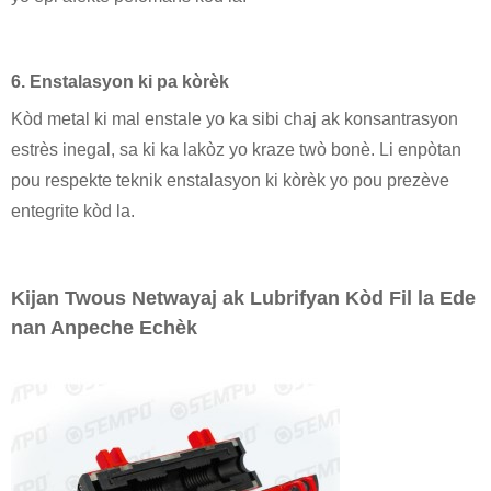
6. Enstalasyon ki pa kòrèk
Kòd metal ki mal enstale yo ka sibi chaj ak konsantrasyon
estrès inegal, sa ki ka lakòz yo kraze twò bonè. Li enpòtan
pou respekte teknik enstalasyon ki kòrèk yo pou prezève
entegrite kòd la.
Kijan Twous Netwayaj ak Lubrifyan Kòd Fil la Ede
nan Anpeche Echèk