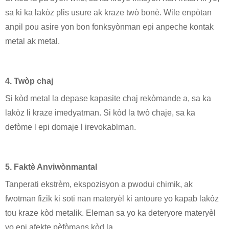
sa ki ka lakòz plis usure ak kraze twò bonè. Wile enpòtan
anpil pou asire yon bon fonksyònman epi anpeche kontak
metal ak metal.
4. Twòp chaj
Si kòd metal la depase kapasite chaj rekòmande a, sa ka
lakòz li kraze imedyatman. Si kòd la twò chaje, sa ka
defòme l epi domaje l irevokablman.
5. Faktè Anviwònmantal
Tanperati ekstrèm, ekspozisyon a pwodui chimik, ak
fwotman fizik ki soti nan materyèl ki antoure yo kapab lakòz
tou kraze kòd metalik. Eleman sa yo ka deteryore materyèl
yo epi afekte pèfòmans kòd la.