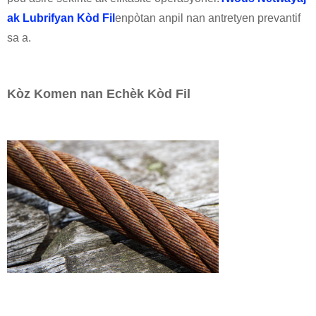
ak Lubrifyan Kòd Fil
enpòtan anpil nan antretyen prevantif
sa a.
Kòz Komen nan Echèk Kòd Fil