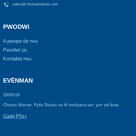
sales@chutuomarine.com
PWODWI
A pwopo de nou
Pwodwi yo
Kontakte nou
EVÈNMAN
28/05/26
Chutuo Marine: Pyès Rezèv ou fè konfyans lan, yon sèl kote...
Gade Plis+