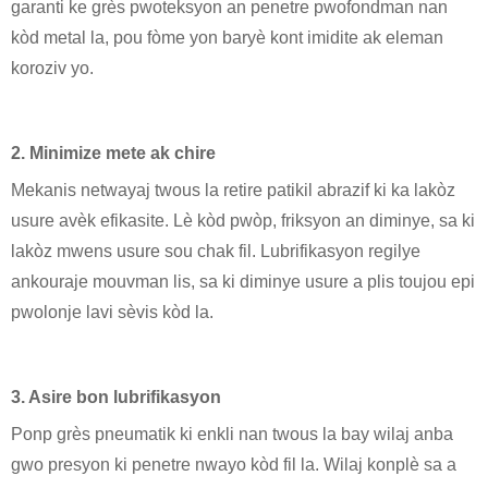
garanti ke grès pwoteksyon an penetre pwofondman nan
kòd metal la, pou fòme yon baryè kont imidite ak eleman
koroziv yo.
2. Minimize mete ak chire
Mekanis netwayaj twous la retire patikil abrazif ki ka lakòz
usure avèk efikasite. Lè kòd pwòp, friksyon an diminye, sa ki
lakòz mwens usure sou chak fil. Lubrifikasyon regilye
ankouraje mouvman lis, sa ki diminye usure a plis toujou epi
pwolonje lavi sèvis kòd la.
3. Asire bon lubrifikasyon
Ponp grès pneumatik ki enkli nan twous la bay wilaj anba
gwo presyon ki penetre nwayo kòd fil la. Wilaj konplè sa a