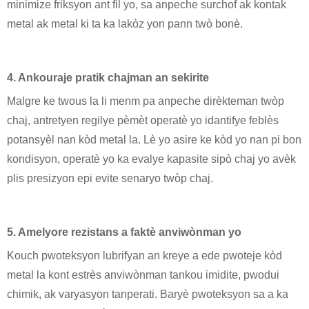
minimize friksyon ant fil yo, sa anpeche surchof ak kontak
metal ak metal ki ta ka lakòz yon pann twò bonè.
4. Ankouraje pratik chajman an sekirite
Malgre ke twous la li menm pa anpeche dirèkteman twòp
chaj, antretyen regilye pèmèt operatè yo idantifye feblès
potansyèl nan kòd metal la. Lè yo asire ke kòd yo nan pi bon
kondisyon, operatè yo ka evalye kapasite sipò chaj yo avèk
plis presizyon epi evite senaryo twòp chaj.
5. Amelyore rezistans a faktè anviwònman yo
Kouch pwoteksyon lubrifyan an kreye a ede pwoteje kòd
metal la kont estrès anviwònman tankou imidite, pwodui
chimik, ak varyasyon tanperati. Baryè pwoteksyon sa a ka