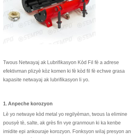
Twous Netwayaj ak Lubrifikasyon Kòd Fil fè a adrese
efektivman plizyè kòz komen ki fè kòd fil fè echwe grasa
kapasite netwayaj ak lubrifikasyon li yo.
1. Anpeche korozyon
Lè yo netwaye kòd metal yo regilyèman, twous la elimine
pousyè tè, salte, ak grès fin vye granmoun ki ka kenbe
imidite epi ankouraje korozyon. Fonksyon wilaj presyon an