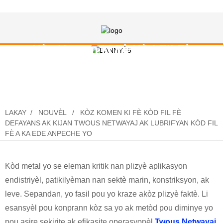
Kòz Komen ki Fè Kòd Fil Fè
Defayans Ak Kijan Twous Netwayaj
ak Lubrifyan Kòd Fil Fè a Ka Ede
Anpeche Yo
LAKAY
NOUVÈL
KÒZ KOMEN KI FÈ KÒD FIL FÈ
DEFAYANS AK KIJAN TWOUS NETWAYAJ AK LUBRIFYAN KÒD FIL
FÈ A KA EDE ANPECHE YO
Kòd metal yo se eleman kritik nan plizyè aplikasyon
endistriyèl, patikilyèman nan sektè marin, konstriksyon, ak
leve. Sepandan, yo fasil pou yo kraze akòz plizyè faktè. Li
esansyèl pou konprann kòz sa yo ak metòd pou diminye yo
pou asire sekirite ak efikasite operasyonèl.
Twous Netwayaj