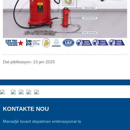
Dat piblikasyon: 13 jen 2025
KONTAKTE NOU
Manadjè lavant depatman entènasyonal la