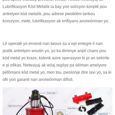
Lubrifikasyon Kòd Metalik la bay yon solisyon konplè pou
antretyen kòd metalik, pou adrese pwoblèm tankou
korozyon, mete, lubrifikasyon ak enfliyans anviwònman yo.
Lè operatè yo envesti nan twous sa a epi entegre li nan
pratik antretyen woutin yo, yo ka diminye anpil chans pou
kòd metal yo kraze, kidonk asire operasyon ki pi an sekirite
e pi efikas. Netwayaj ak wilaj regilye pa sèlman amelyore
pèfòmans kòd metal yo, men tou, pwolonje dire lavi yo, sa ki
ofri yon garanti nan anviwònman difisil.