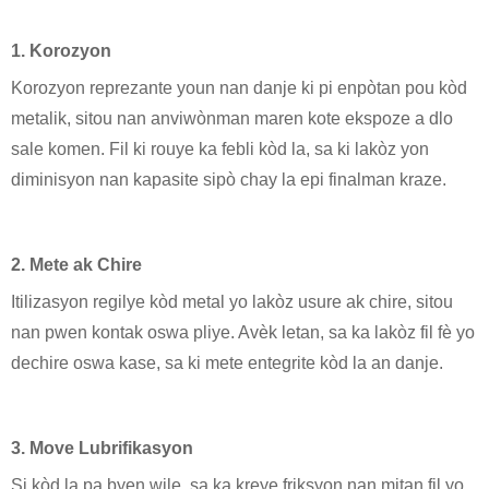
1. Korozyon
Korozyon reprezante youn nan danje ki pi enpòtan pou kòd
metalik, sitou nan anviwònman maren kote ekspoze a dlo
sale komen. Fil ki rouye ka febli kòd la, sa ki lakòz yon
diminisyon nan kapasite sipò chay la epi finalman kraze.
2. Mete ak Chire
Itilizasyon regilye kòd metal yo lakòz usure ak chire, sitou
nan pwen kontak oswa pliye. Avèk letan, sa ka lakòz fil fè yo
dechire oswa kase, sa ki mete entegrite kòd la an danje.
3. Move Lubrifikasyon
Si kòd la pa byen wile, sa ka kreye friksyon nan mitan fil yo,