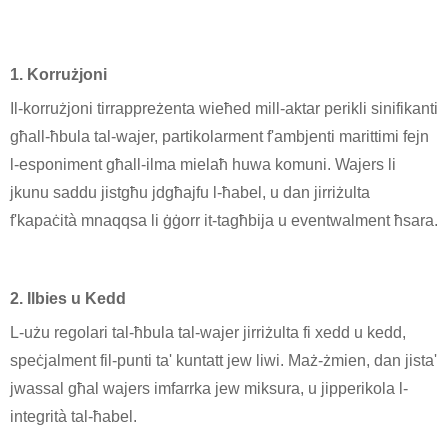
1. Korrużjoni
Il-korrużjoni tirrappreżenta wieħed mill-aktar perikli sinifikanti
għall-ħbula tal-wajer, partikolarment f'ambjenti marittimi fejn
l-esponiment għall-ilma mielaħ huwa komuni. Wajers li
jkunu saddu jistgħu jdgħajfu l-ħabel, u dan jirriżulta
f'kapaċità mnaqqsa li ġġorr it-tagħbija u eventwalment ħsara.
2. Ilbies u Kedd
L-użu regolari tal-ħbula tal-wajer jirriżulta fi xedd u kedd,
speċjalment fil-punti ta' kuntatt jew liwi. Maż-żmien, dan jista'
jwassal għal wajers imfarrka jew miksura, u jipperikola l-
integrità tal-ħabel.