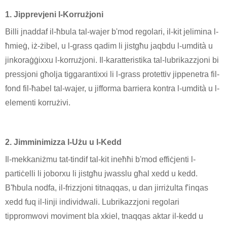
1. Jipprevjeni l-Korrużjoni
Billi jnaddaf il-ħbula tal-wajer b'mod regolari, il-kit jelimina l-
ħmieġ, iż-żibel, u l-grass qadim li jistgħu jaqbdu l-umdità u
jinkoraġġixxu l-korrużjoni. Il-karatteristika tal-lubrikazzjoni bi
pressjoni għolja tiggarantixxi li l-grass protettiv jippenetra fil-
fond fil-ħabel tal-wajer, u jifforma barriera kontra l-umdità u l-
elementi korrużivi.
2. Jimminimizza l-Użu u l-Kedd
Il-mekkaniżmu tat-tindif tal-kit ineħħi b'mod effiċjenti l-
partiċelli li joborxu li jistgħu jwasslu għal xedd u kedd.
B'ħbula nodfa, il-frizzjoni titnaqqas, u dan jirriżulta f'inqas
xedd fuq il-linji individwali. Lubrikazzjoni regolari
tippromwovi moviment bla xkiel, tnaqqas aktar il-kedd u