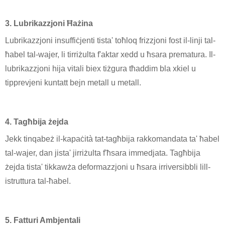
3. Lubrikazzjoni Ħażina
Lubrikazzjoni insuffiċjenti tista' toħloq frizzjoni fost il-linji tal-
ħabel tal-wajer, li tirriżulta f'aktar xedd u ħsara prematura. Il-
lubrikazzjoni hija vitali biex tiżgura tħaddim bla xkiel u
tipprevjeni kuntatt bejn metall u metall.
4. Tagħbija żejda
Jekk tinqabeż il-kapaċità tat-tagħbija rakkomandata ta' ħabel
tal-wajer, dan jista' jirriżulta f'ħsara immedjata. Tagħbija
żejda tista' tikkawża deformazzjoni u ħsara irriversibbli lill-
istruttura tal-ħabel.
5. Fatturi Ambjentali