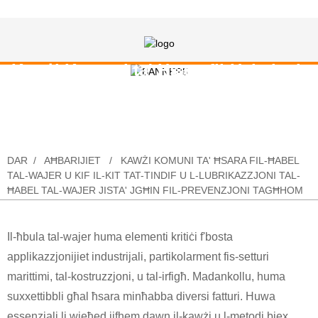
Kawżi Komuni ta' Ħsara fil-Ħabel tal-
Wajer u Kif il-Kit tat-Tindif u l-
Lubrikazzjoni tal-Ħabel tal-Wajer
Jista' Jgħin fil-Prevenzjoni tagħhom
DAR
AĦBARIJIET
KAWŻI KOMUNI TA' ĦSARA FIL-ĦABEL
TAL-WAJER U KIF IL-KIT TAT-TINDIF U L-LUBRIKAZZJONI TAL-
ĦABEL TAL-WAJER JISTA' JGĦIN FIL-PREVENZJONI TAGĦHOM
Il-ħbula tal-wajer huma elementi kritiċi f'bosta
applikazzjonijiet industrijali, partikolarment fis-setturi
marittimi, tal-kostruzzjoni, u tal-irfigħ. Madankollu, huma
suxxettibbli għal ħsara minħabba diversi fatturi. Huwa
essenzjali li wieħed jifhem dawn il-kawżi u l-metodi biex