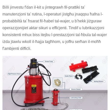
Billi jinvestu f'dan il-kit u jintegrawh fil-prattiki ta'
manutenzjoni ta' rutina, l-operaturi jistgħu jnaqqsu ħafna l-
probabbiltà ta' ħsarat fil-ħabel tal-wajer, u b'hekk jiżguraw
operazzjonijiet aktar sikuri u effiċjenti. Tindif u lubrikazzjoni
konsistenti mhux biss itejbu l-prestazzjoni tal-ħbula tal-wajer
iżda jtawlu wkoll il-ħajja tagħhom, u joffru serħan il-moħħ
f'ambjenti diffiċli.