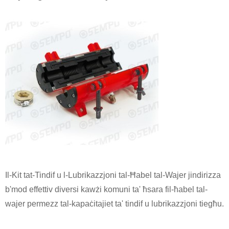
Il-Kit tat-Tindif u l-Lubrikazzjoni tal-Ħabel tal-Wajer jindirizza
b'mod effettiv diversi kawżi komuni ta' ħsara fil-ħabel tal-
wajer permezz tal-kapaċitajiet ta' tindif u lubrikazzjoni tiegħu.