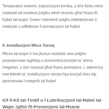
Temperaturi estremi, espożizzjoni kimika, u brix fiżiku minn
materjali tal-madwar jistgħu wkoll iwasslu għal ħsara fil-
ħabel tal-wajer. Dawn l-elementi jistgħu jiddeterjoraw il-
materjali u jaffettwaw il-prestazzjoni tal-ħabel.
6. Installazzjoni Mhux Xieraq
Ħbula tal-wajer li ma jkunux installati sew jistgħu
jesperjenzaw tagħbija u konċentrazzjonijiet ta' stress
irregolari, u dan iwassal għal ħsara prematura. L-aderenza
mat-tekniki ta' installazzjoni xierqa hija kruċjali biex tiġi
ppreservata l-integrità tal-ħabel.
Kif il-Kit tat-Tindif u l-Lubrikazzjoni tal-Ħabel tal-
Wajer Jgħin fil-Prevenzjoni tal-Ħsarat