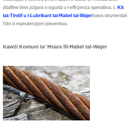
jittaffew biex jiżgura s-sigurtà u l-effiċjenza operattiva. L-
Kit
tat-Tindif u l-Lubrikant tal-Ħabel tal-Wajer
huwa strumentali
f'din il-manutenzjoni preventiva.
Kawżi Komuni ta' Ħsara fil-Ħabel tal-Wajer