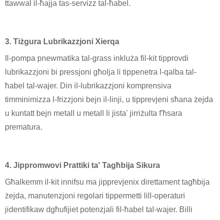
ttawwal il-ħajja tas-servizz tal-ħabel.
3. Tiżgura Lubrikazzjoni Xierqa
Il-pompa pnewmatika tal-grass inkluża fil-kit tipprovdi
lubrikazzjoni bi pressjoni għolja li tippenetra l-qalba tal-
ħabel tal-wajer. Din il-lubrikazzjoni komprensiva
timminimizza l-frizzjoni bejn il-linji, u tipprevjeni sħana żejda
u kuntatt bejn metall u metall li jista' jirriżulta f'ħsara
prematura.
4. Jippromwovi Prattiki ta' Tagħbija Sikura
Għalkemm il-kit innifsu ma jipprevjenix direttament tagħbija
żejda, manutenzjoni regolari tippermetti lill-operaturi
jidentifikaw dgħufijiet potenzjali fil-ħabel tal-wajer. Billi