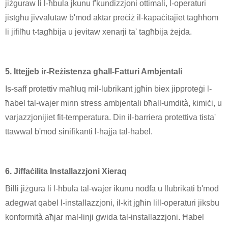
jiżguraw li l-ħbula jkunu f'kundizzjoni ottimali, l-operaturi
jistgħu jivvalutaw b'mod aktar preċiż il-kapaċitajiet tagħhom
li jifilħu t-tagħbija u jevitaw xenarji ta' tagħbija żejda.
5. Ittejjeb ir-Reżistenza għall-Fatturi Ambjentali
Is-saff protettiv maħluq mil-lubrikant jgħin biex jipproteġi l-
ħabel tal-wajer minn stress ambjentali bħall-umdità, kimiċi, u
varjazzjonijiet fit-temperatura. Din il-barriera protettiva tista'
ttawwal b'mod sinifikanti l-ħajja tal-ħabel.
6. Jiffaċilita Installazzjoni Xieraq
Billi jiżgura li l-ħbula tal-wajer ikunu nodfa u llubrikati b'mod
adegwat qabel l-installazzjoni, il-kit jgħin lill-operaturi jiksbu
konformità aħjar mal-linji gwida tal-installazzjoni. Ħabel