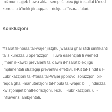
miżmum tajjeb huwa aktar sempliċi biex jiġi installat b'mod
korrett, u b'hekk jitnaqqas ir-riskju ta' ħsarat futuri.
Konklużjoni
Ħsarat fil-ħbula tal-wajer jistgħu jwasslu għal sfidi sinifikanti
ta' sikurezza u operazzjoni. Huwa essenzjali li wieħed
jifhem il-kawżi prevalenti ta' dawn il-ħsarat biex jiġu
implimentati strateġiji preventivi effettivi. Il-Kit tat-Tindif u l-
Lubrikazzjoni tal-Ħbula tal-Wajer jipprovdi soluzzjoni bir-
reqqa għall-manutenzjoni tal-ħbula tal-wajer, billi jindirizza
kwistjonijiet bħall-korrużjoni, l-użu, il-lubrikazzjoni, u l-
influwenzi ambjentali.