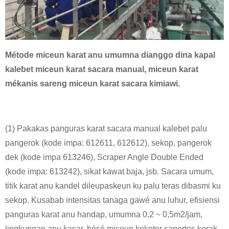
Métode miceun karat anu umumna dianggo dina kapal
kalebet miceun karat sacara manual, miceun karat
mékanis sareng miceun karat sacara kimiawi.
(1) Pakakas panguras karat sacara manual kalebet palu
pangerok (kode impa: 612611, 612612), sekop, pangerok
dek (kode impa 613246), Scraper Angle Double Ended
(kode impa: 613242), sikat kawat baja, jsb. Sacara umum,
titik karat anu kandel dileupaskeun ku palu teras dibasmi ku
sekop. Kusabab intensitas tanaga gawé anu luhur, efisiensi
panguras karat anu handap, umumna 0,2 ~ 0,5m2/jam,
lingkungan anu kasar, hésé miceun kokotor sapertos kerak