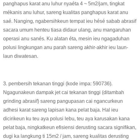
panghapus karat anu luhur nyaéta 4 ~ 5m2/jam, tingkat
mékanis anu luhur, sareng kualitas panghapus karat anu
saé. Nanging, ngabersihkeun tempat ieu hésé sabab abrasif
sacara umum henteu tiasa didaur ulang, anu mangaruhan
operasi anu sanés. Ku alatan éta, mesin ieu ngagaduhan
polusi lingkungan anu parah sareng akhir-akhir ieu laun-
laun diwatesan.
3. pembersih tekanan tinggi (kode impa: 590736).
Ngagunakeun dampak jet cai tekanan tinggi (ditambah
grinding abrasif) sareng pangupasan cai ngancurkeun
adhesi karat sareng lapisan kana pelat baja. Hal ieu
dicirikeun ku teu aya polusi lebu, teu aya karusakan kana
pelat baja, ningkatkeun efisiensi derusting sacara signifikan,
dugi ka langkung ti 15m2 / jam, sareng kualitas derusting