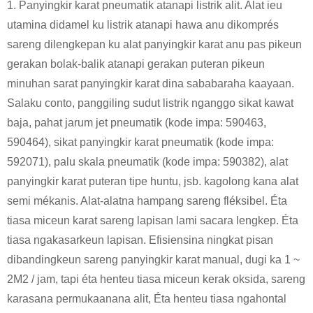
1. Panyingkir karat pneumatik atanapi listrik alit. Alat ieu
utamina didamel ku listrik atanapi hawa anu dikomprés
sareng dilengkepan ku alat panyingkir karat anu pas pikeun
gerakan bolak-balik atanapi gerakan puteran pikeun
minuhan sarat panyingkir karat dina sababaraha kaayaan.
Salaku conto, panggiling sudut listrik nganggo sikat kawat
baja, pahat jarum jet pneumatik (kode impa: 590463,
590464), sikat panyingkir karat pneumatik (kode impa:
592071), palu skala pneumatik (kode impa: 590382), alat
panyingkir karat puteran tipe huntu, jsb. kagolong kana alat
semi mékanis. Alat-alatna hampang sareng fléksibel. Éta
tiasa miceun karat sareng lapisan lami sacara lengkep. Éta
tiasa ngakasarkeun lapisan. Efisiensina ningkat pisan
dibandingkeun sareng panyingkir karat manual, dugi ka 1 ~
2M2 / jam, tapi éta henteu tiasa miceun kerak oksida, sareng
karasana permukaanana alit, Éta henteu tiasa ngahontal