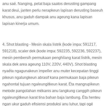
anu saé. Nanging, pelat baja saatos derusting gampang
karat deui, janten perlu nerapkeun lapisan derusting baseuh
khusus, anu gaduh dampak anu ageung kana lapisan
lapisan kinerja umum.
4. Shot blasting - Mesin skala listrik (kode impa: 591217,
591218), scaler dek (kode impa: 592235, 592236, 592237),
mesin pembersih permukaan penghilang karat listrik, mesin
skala dek area ageung 110V, 220V, 440V). Shot blasting
nyaéta ngagunakeun impeller anu muter kecepatan tinggi
pikeun ngalungkeun abrasif kana permukaan baja pikeun
ngahontal tujuan ngaleungitkeun karat. Éta mangrupikeun
metode pangolahan mékanis anu langkung canggih pikeun
ngaleungitkeun karat tina bahan baja lambung. Éta henteu
ngan ukur gaduh efisiensi produksi anu luhur, tapi ogé