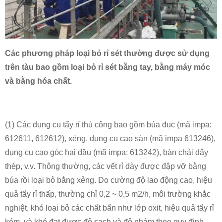
Các phương pháp loại bỏ rỉ sét thường được sử dụng
trên tàu bao gồm loại bỏ rỉ sét bằng tay, bằng máy móc
và bằng hóa chất.
(1) Các dụng cụ tẩy rỉ thủ công bao gồm búa đục (mã impa:
612611, 612612), xẻng, dụng cụ cạo sàn (mã impa 613246),
dụng cụ cạo góc hai đầu (mã impa: 613242), bàn chải dây
thép, v.v. Thông thường, các vết rỉ dày được đập vỡ bằng
búa rồi loại bỏ bằng xẻng. Do cường độ lao động cao, hiệu
quả tẩy rỉ thấp, thường chỉ 0,2 ~ 0,5 m2/h, môi trường khắc
nghiệt, khó loại bỏ các chất bẩn như lớp oxit, hiệu quả tẩy rỉ
kém, và khó đạt được độ sạch và độ nhám theo quy định,