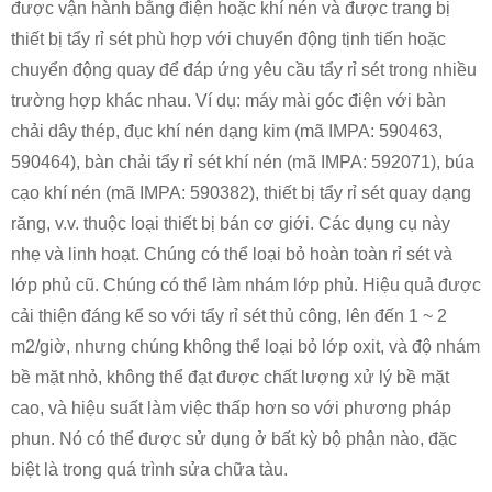
được vận hành bằng điện hoặc khí nén và được trang bị
thiết bị tẩy rỉ sét phù hợp với chuyển động tịnh tiến hoặc
chuyển động quay để đáp ứng yêu cầu tẩy rỉ sét trong nhiều
trường hợp khác nhau. Ví dụ: máy mài góc điện với bàn
chải dây thép, đục khí nén dạng kim (mã IMPA: 590463,
590464), bàn chải tẩy rỉ sét khí nén (mã IMPA: 592071), búa
cạo khí nén (mã IMPA: 590382), thiết bị tẩy rỉ sét quay dạng
răng, v.v. thuộc loại thiết bị bán cơ giới. Các dụng cụ này
nhẹ và linh hoạt. Chúng có thể loại bỏ hoàn toàn rỉ sét và
lớp phủ cũ. Chúng có thể làm nhám lớp phủ. Hiệu quả được
cải thiện đáng kể so với tẩy rỉ sét thủ công, lên đến 1 ~ 2
m2/giờ, nhưng chúng không thể loại bỏ lớp oxit, và độ nhám
bề mặt nhỏ, không thể đạt được chất lượng xử lý bề mặt
cao, và hiệu suất làm việc thấp hơn so với phương pháp
phun. Nó có thể được sử dụng ở bất kỳ bộ phận nào, đặc
biệt là trong quá trình sửa chữa tàu.