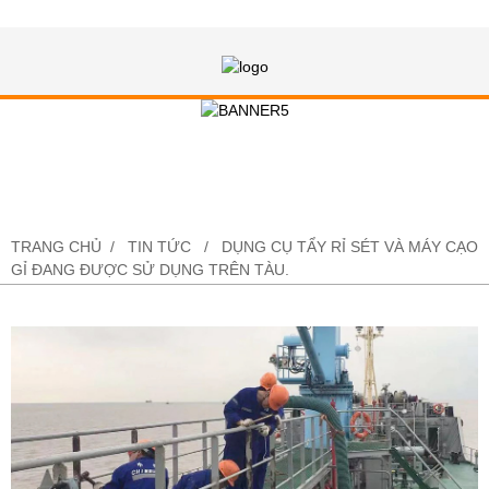
Dụng cụ tẩy rỉ sét và máy cạo gỉ
đang được sử dụng trên tàu.
TRANG CHỦ
TIN TỨC
DỤNG CỤ TẨY RỈ SÉT VÀ MÁY CẠO
GỈ ĐANG ĐƯỢC SỬ DỤNG TRÊN TÀU.