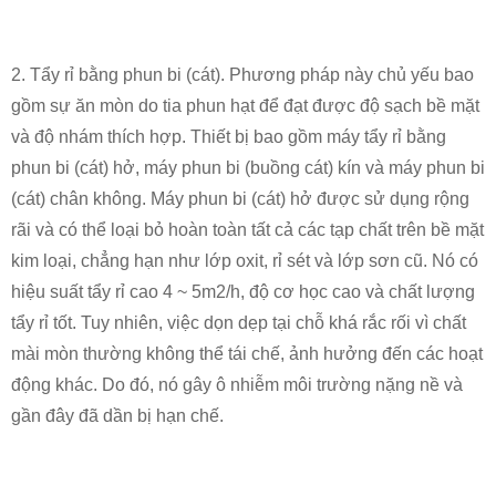
2. Tẩy rỉ bằng phun bi (cát). Phương pháp này chủ yếu bao
gồm sự ăn mòn do tia phun hạt để đạt được độ sạch bề mặt
và độ nhám thích hợp. Thiết bị bao gồm máy tẩy rỉ bằng
phun bi (cát) hở, máy phun bi (buồng cát) kín và máy phun bi
(cát) chân không. Máy phun bi (cát) hở được sử dụng rộng
rãi và có thể loại bỏ hoàn toàn tất cả các tạp chất trên bề mặt
kim loại, chẳng hạn như lớp oxit, rỉ sét và lớp sơn cũ. Nó có
hiệu suất tẩy rỉ cao 4 ~ 5m2/h, độ cơ học cao và chất lượng
tẩy rỉ tốt. Tuy nhiên, việc dọn dẹp tại chỗ khá rắc rối vì chất
mài mòn thường không thể tái chế, ảnh hưởng đến các hoạt
động khác. Do đó, nó gây ô nhiễm môi trường nặng nề và
gần đây đã dần bị hạn chế.