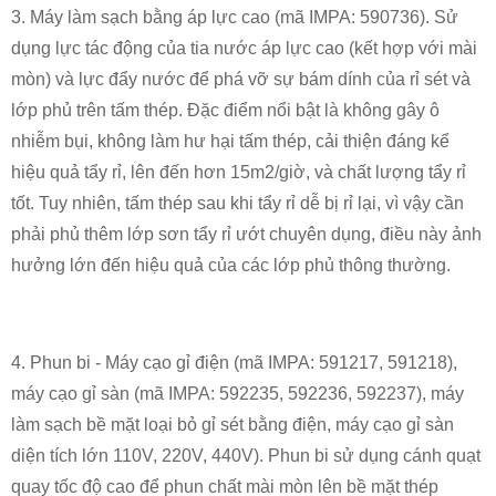
3. Máy làm sạch bằng áp lực cao (mã IMPA: 590736). Sử
dụng lực tác động của tia nước áp lực cao (kết hợp với mài
mòn) và lực đẩy nước để phá vỡ sự bám dính của rỉ sét và
lớp phủ trên tấm thép. Đặc điểm nổi bật là không gây ô
nhiễm bụi, không làm hư hại tấm thép, cải thiện đáng kể
hiệu quả tẩy rỉ, lên đến hơn 15m2/giờ, và chất lượng tẩy rỉ
tốt. Tuy nhiên, tấm thép sau khi tẩy rỉ dễ bị rỉ lại, vì vậy cần
phải phủ thêm lớp sơn tẩy rỉ ướt chuyên dụng, điều này ảnh
hưởng lớn đến hiệu quả của các lớp phủ thông thường.
4. Phun bi - Máy cạo gỉ điện (mã IMPA: 591217, 591218),
máy cạo gỉ sàn (mã IMPA: 592235, 592236, 592237), máy
làm sạch bề mặt loại bỏ gỉ sét bằng điện, máy cạo gỉ sàn
diện tích lớn 110V, 220V, 440V). Phun bi sử dụng cánh quạt
quay tốc độ cao để phun chất mài mòn lên bề mặt thép